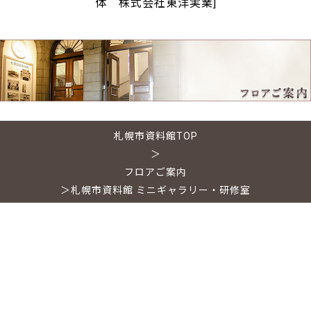
体 株式会社東洋実業]
札幌市資料館TOP
＞
フロアご案内
＞札幌市資料館 ミニギャラリー・研修室